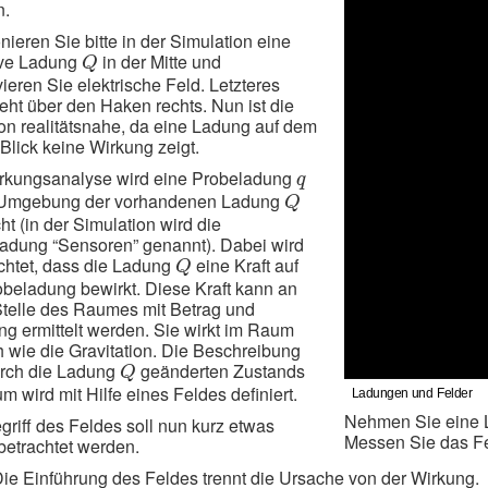
n.
nieren Sie bitte in der Simulation eine
Q
ive Ladung
in der Mitte und
Q
vieren Sie elektrische Feld. Letzteres
eht über den Haken rechts. Nun ist die
ion realitätsnahe, da eine Ladung auf dem
 Blick keine Wirkung zeigt.
q
rkungsanalyse wird eine Probeladung
q
Q
e Umgebung der vorhandenen Ladung
Q
ht (in der Simulation wird die
adung “Sensoren” genannt). Dabei wird
Q
htet, dass die Ladung
eine Kraft auf
Q
obeladung bewirkt. Diese Kraft kann an
Stelle des Raumes mit Betrag und
ng ermittelt werden. Sie wirkt im Raum
h wie die Gravitation. Die Beschreibung
Q
rch die Ladung
geänderten Zustands
Q
m wird mit Hilfe eines Feldes definiert.
Nehmen Sie eine 
griff des Feldes soll nun kurz etwas
Messen Sie das Fe
betrachtet werden.
ie Einführung des Feldes trennt die Ursache von der Wirkung.