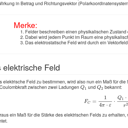
irkung in Betrag und Richtungsvektor (Polarkoordinatensystem
Merke:
Felder beschreiben einen physikalischen Zustand
Dabei wird jedem Punkt im Raum eine physikalisc
Das elektrostatische Feld wird durch ein Vektorfel
 elektrische Feld
 elektrische Feld zu bestimmen, wird also nun ein Maß für die 
Q
1
Q
2
e Coulombkraft zwischen zwei Ladungen
und
bekannt:
Q
Q
1
2
F
C
=
1
4
π
⋅
ε
⋅
Q
1
⋅
Q
⋅
1
Q
1
=
⋅
F
C
4
⋅
π
ε
r
aus ein Maß für die Stärke des elektrischen Felds zu erhalten, w
tet.