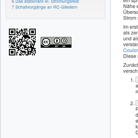
ein spi
6 Das stationäre el. Strömungsfeld
Nähe 
7 Schaltvorgänge an RC-Gliedern
Übersc
Strom s
Im ers
als zen
und al
versta
Coulom
Diese 
Zunäch
versch
d
e
k