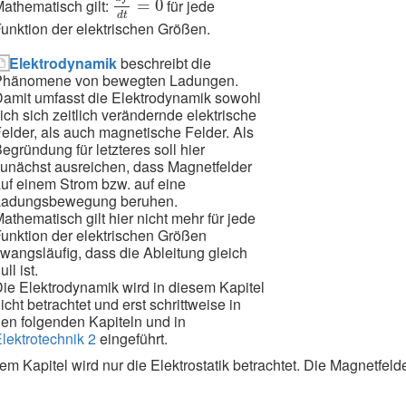
athematisch gilt:
für jede
=
0
d
t
unktion der elektrischen Größen.
Elektrodynamik
beschreibt die
Phänomene von bewegten Ladungen.
amit umfasst die Elektrodynamik sowohl
ich sich zeitlich verändernde elektrische
elder, als auch magnetische Felder. Als
egründung für letzteres soll hier
unächst ausreichen, dass Magnetfelder
uf einem Strom bzw. auf eine
Ladungsbewegung beruhen.
athematisch gilt hier nicht mehr für jede
unktion der elektrischen Größen
wangsläufig, dass die Ableitung gleich
ull ist.
ie Elektrodynamik wird in diesem Kapitel
icht betrachtet und erst schrittweise in
en folgenden Kapiteln und in
lektrotechnik 2
eingeführt.
sem Kapitel wird nur die Elektrostatik betrachtet. Die Magnetfeld