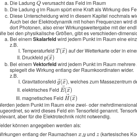
Q
Die Ladung
verursacht das Feld im Raum
Q
q
Die Ladung
im Raum spürt eine Kraft als Wirkung des Fe
q
Diese Unterscheidung wird in diesem Kapitel nochmals wic
Auch bei der Elektrodynamik mit hohen Frequenzen wird di
dort Photonen, also einer Wirkungsweitergabe mit der end
ie bei den physikalische Größen, gibt es verschieden-dimensi
Bei einem
Skalarfeld
wird jedem Punkt im Raum eine einz
z.B.
T
(
x
→
)
Temperaturfeld
auf der Wetterkarte oder in ein
(
)
→
T
x
p
(
x
→
)
Druckfeld
(
)
→
p
x
Bei einem
Vektorfeld
wird jedem Punkt im Raum mehrere Z
spiegelt die Wirkung entlang der Raumkoordinaten wider.
z.B.
g
→
(
x
→
)
Gravitationsfeld
, welches zum Massezentrum de
(
)
→
→
g
x
E
→
(
x
→
)
→
elektrisches Feld
(
)
→
E
x
H
→
(
x
→
)
→
magnetisches Feld
(
)
→
H
x
erden jedem Punkt im Raum eine zwei- oder mehrdimensionale 
ugeordnet, so wird dieses Feld ein Tensorfeld genannt. Tensorf
elevant, aber für die Elektrotechnik nicht notwendig.
felder können angegeben werden als:
x
y
z
Wirkungen entlang der Raumachsen
,
und
(kartesisches Ko
x
y
z