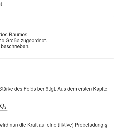
)
 des Raumes.
he Größe zugeordnet.
d beschrieben.
Stärke des Felds benötigt. Aus dem ersten Kapitel
2
r
2
Q
2
2
q
ird nun die Kraft auf eine (fiktive) Probeladung
q