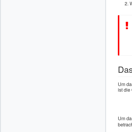
W
Das
Um das
ist di
Um dar
betrach