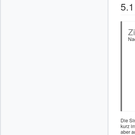
5.1
Z
Nac
Die Si
kurz im
aber a