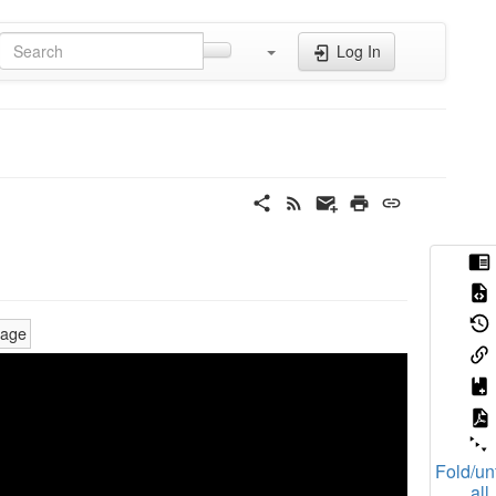
Log In
tage
Fold/un
all