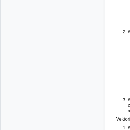
W
W
z
r
Vektor