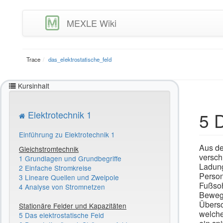
MEXLE Wiki
Trace
das_elektrostatische_feld
Kursinhalt
5 D
Elektrotechnik 1
Einführung zu Elektrotechnik 1
Aus de
Gleichstromtechnik
versch
1 Grundlagen und Grundbegriffe
Ladung
2 Einfache Stromkreise
Person
3 Lineare Quellen und Zweipole
Fußsoh
4 Analyse von Stromnetzen
Bewegu
Übersc
Stationäre Felder und Kapazitäten
welche
5 Das elektrostatische Feld