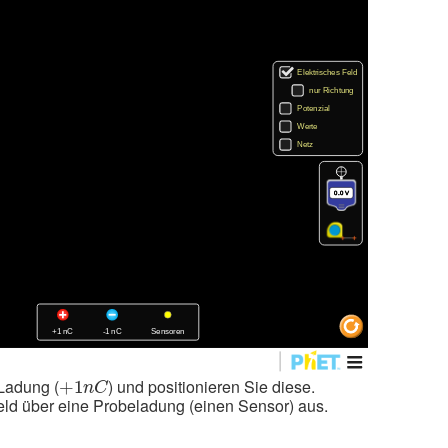
+
1
n
C
Ladung (
) und positionieren Sie diese.
+
1
n
C
ld über eine Probeladung (einen Sensor) aus.