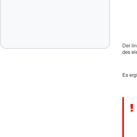
Der li
des el
Es ergi