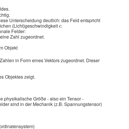
ldes.
htig.
ese Unterscheidung deutlich: das Feld entspricht
c
lichen (Licht)geschwindigkeit
.
c
onale Felder:
elne Zahl zugeordnet.
em Objekt
ahlen in Form eines Vektors zugeordnet. Dieser
s Objektes zeigt.
physikalische Größe - also ein Tensor -
elder sind in der Mechanik (z.B. Spannungstensor)
ordinatensystem)