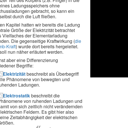
tzer Teil des Körpers (z.B. Finger) in die
eines Ladungsspeichers ohne
hussladungen gebracht, so kann ein
elbst durch die Luft fließen.
ten Kapitel hatten wir bereits die Ladung
trale Größe der Elektrizität betrachtet
s Vielfaches der Elementarladung
nden. Die gegenseitige Kraftwirkung (
die
b-Kraft
) wurde dort bereits hergeleitet.
soll nun näher erläutert werden.
st aber eine Differenzierung
iedener Begriffe:
Elektrizität
beschreibt als Überbegriff
alle Phänomene von bewegten und
ruhenden Ladungen.
Elektrostatik
beschreibt die
Phänomene von ruhenden Ladungen und
amit von sich zeitlich nicht verändernden
lektrischen Feldern. Es gibt hier also
eine Zeitabhängigkeit der elektrischen
Größen.
d
f
d
t
=
0
d
f