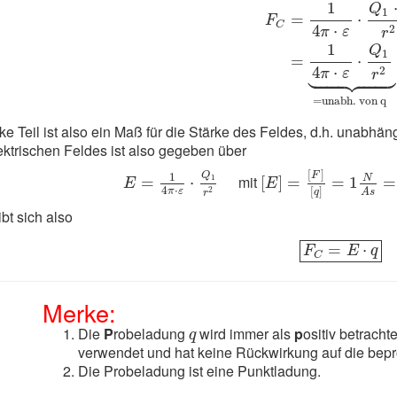
F
C
=
1
4
π
⋅
ε
⋅
Q
1
⋅
q
r
2
1
Q
1
=
⋅
F
C
4
⋅
2
π
ε
r
1
Q
1
=
⋅





4
⋅
2
π
ε
r
=unabh. von q
nke Teil ist also ein Maß für die Stärke des Feldes, d.h. unabh
ektrischen Feldes ist also gegeben über
[
E
]
=
[
F
]
[
q
]
=
1
N
A
s
=
E
=
1
4
π
⋅
ε
⋅
Q
1
r
2
[
]
F
Q
1
N
mit
1
=
⋅
[
]
=
=
1
=
E
E
4
⋅
[
]
2
π
ε
A
s
q
r
bt sich also
F
C
=
E
⋅
q
=
⋅
F
E
q
C
Merke:
q
Die
P
robeladung
wird immer als
p
ositiv betrach
q
verwendet und hat keine Rückwirkung auf die bep
Die Probeladung ist eine Punktladung.