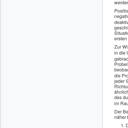
werde
Positio
negat
deakti
geschi
Situat
ersten
Zur Wi
in di
gebrac
Probel
beobac
die Pr
jeder 
Richtu
ähnlic
des du
im Rau
Der Be
näher 
D