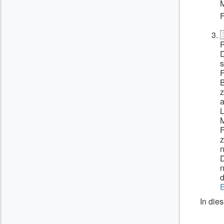
M
F
D
s
F
B
z
a
M
F
z
n
D
n
d
E
In die