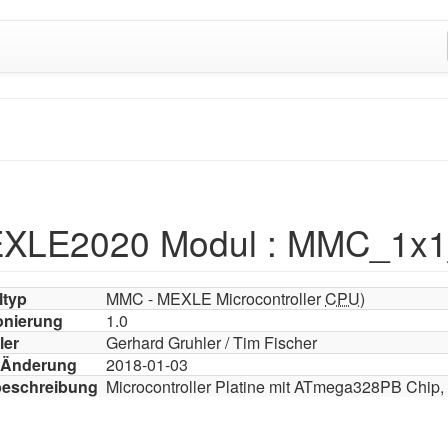
XLE2020 Modul : MMC_1x
ltyp
MMC - MEXLE Microcontroller
CPU
)
onierung
1.0
ler
Gerhard Gruhler / Tim Fischer
e Änderung
2018-01-03
beschreibung
Microcontroller Platine mit ATmega328PB Chip,