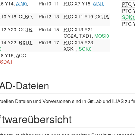
6 Y14,
AIN0
,
Pin10
11
PTC
X7 Y15,
AIN1
PTC
Y
PTC
Y
10 Y18,
CLKO
,
Pin12
13
PTC
X11 Y19,
OC1A
SCK
PTC
Y
12 Y20,
OC1B
,
Pin14
15
PTC
X13 Y21,
OC2A
,
TXD1
,
MOSI0
14 Y22,
RXD1
,
Pin16
17
PTC
X15 Y23,
0
XCK1
,
SCK0
8 Y16,
ACO
,
SDA1
CAD-Dateien
tuellen Dateien und Vorversionen sind in GitLab und ILIAS zu f
ftwareübersicht