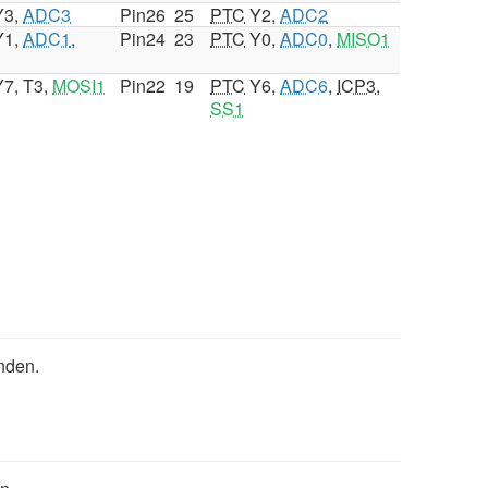
3,
ADC3
Pin26
25
PTC
Y2,
ADC2
1,
ADC1
,
Pin24
23
PTC
Y0,
ADC0
,
MISO1
1
7, T3,
MOSI1
Pin22
19
PTC
Y6,
ADC6
,
ICP3
,
SS1
inden.