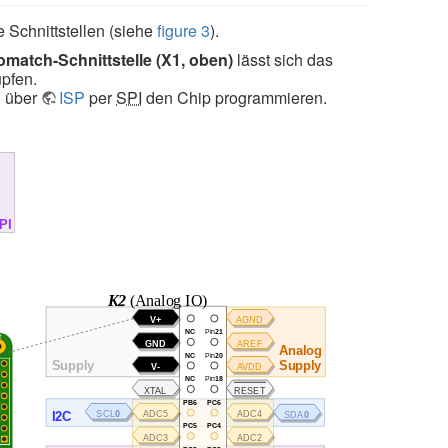
 Schnittstellen (siehe
figure 3
).
omatch-Schnittstelle (X1, oben)
lässt sich das
üpfen.
n über
ISP
per
SPI
den Chip programmieren.