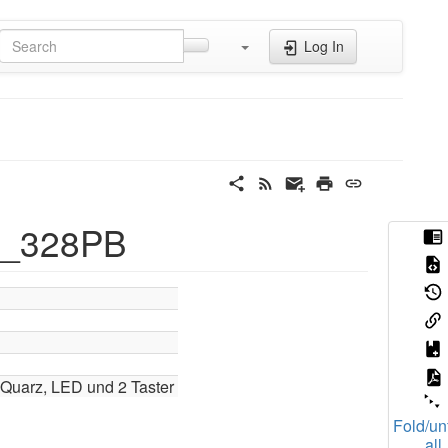
Log In
1_328PB
 Quarz, LED und 2 Taster
Fold/un
all