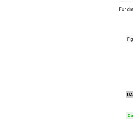
Für di
Fi