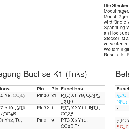
Die
Stecker
Modulträger
Modulträger
wird für die
Spannung V- 
an Hook-ups
Stecker ist 
verschieden
Weiterhin gi
Reset aller 
egung Buchse K1 (links)
Bel
ions
Pin
Pin
Functions
Func
0 Y8,
OC3A
,
Pin30
31
PTC
X1 Y9,
OC4A
,
VCC
TXD0
GND
2 Y10,
INT0
,
Pin32
1
PTC
X2 Y11,
INT1
,
-
/
OC4B
OC2B
-
4 Y12,
T0
,
Pin2
9
PTC
X5 Y13,
PTC
Y
OC0B
,T1
SCL0