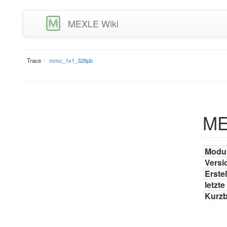
MEXLE Wiki
Trace
mmc_1x1_328pb
ME
Modu
Versi
Erstel
letzt
Kurz