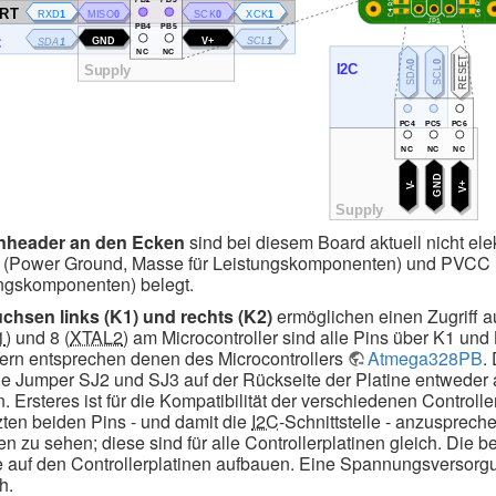
nheader an den Ecken
sind bei diesem Board aktuell nicht ele
(Power Ground, Masse für Leistungskomponenten) und PVCC (
ngskomponenten) belegt.
chsen links (K1) und rechts (K2)
ermöglichen einen Zugriff auf
1
) und 8 (
XTAL2
) am Microcontroller sind alle Pins über K1 und 
n entsprechen denen des Microcontrollers
Atmega328PB
.
ie Jumper SJ2 und SJ3 auf der Rückseite der Platine entweder
. Ersteres ist für die Kompatibilität der verschiedenen Controlle
tzten beiden Pins - und damit die
I2C
-Schnittstelle - anzuspreche
n zu sehen; diese sind für alle Controllerplatinen gleich. Die
 auf den Controllerplatinen aufbauen. Eine Spannungsversorgun
h.