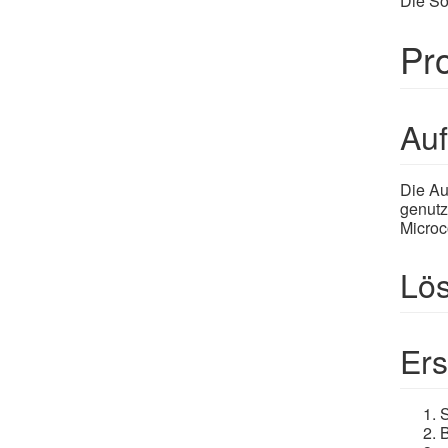
Die So
Pr
Auf
Die Au
genutz
Microc
Lö
Ers
S