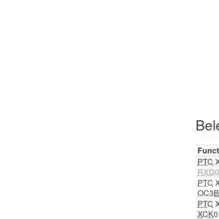
Bel
Funct
PTC
X
RXD0
PTC
X
OC3B
PTC
X
XCK0