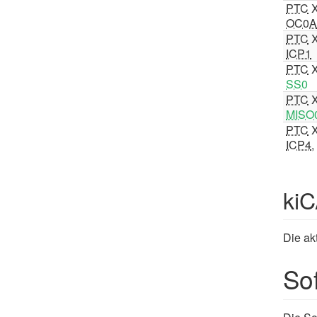
PTC
X
OC0A
PTC
X
ICP1
PTC
X
SS0
PTC
X
MISO
PTC
X
ICP4
,
ki
Die ak
So