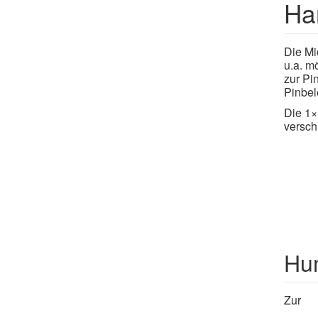
Ha
Die Mic
u.a. m
zur Pi
Pinbel
Die 1×
versch
Hu
Zur