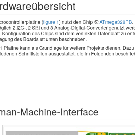
rdwareübersicht
rocontrollerplatine (
figure 1
) nutzt den Chip
ATmega328PB
.
öglich 2
I2C
-, 2
SPI
und 8 Analog-Digital-Converter genutzt werd
n-Konfiguration des Chips sind dem verlinkten Datenblatt zu en
egung des Boards ist unten beschrieben.
1 Platine kann als Grundlage für weitere Projekte dienen. Dazu i
iedenen Schnittstellen ausgestattet, die im Folgenden beschri
man-Machine-Interface