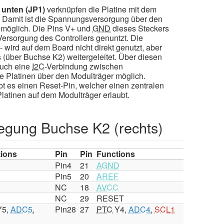
 unten (JP1)
verknüpfen die Platine mit dem
. Damit ist die Spannungsversorgung über den
 möglich. Die Pins V+ und
GND
dieses Steckers
 Versorgung des Controllers genuntzt. Die
wird auf dem Board nicht direkt genutzt, aber
 (über Buchse K2) weitergeleitet. Über diesen
auch eine
I2C
-Verbindung zwischen
e Platinen über den Modulträger möglich.
bt es einen Reset-Pin, welcher einen zentralen
Platinen auf dem Modulträger erlaubt.
egung Buchse K2 (rechts)
tions
Pin
Pin
Functions
Pin4
21
AGND
Pin5
20
AREF
NC
18
AVCC
NC
29
RESET
5,
ADC5
,
Pin28
27
PTC
Y4,
ADC4
,
SCL1