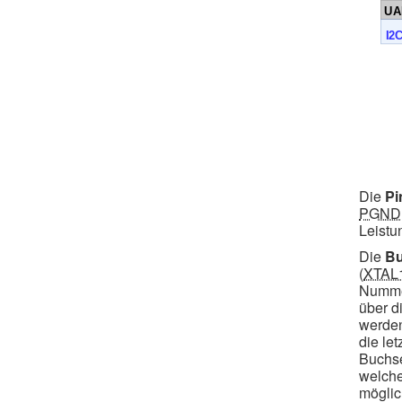
Die
Pi
PGND
Leistu
Die
Bu
(
XTAL
Nummer
über d
werden
die le
Buchse
welche
möglic