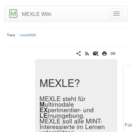
MEXLE Wiki
Trace
mexle2020
MEXLE?
MEXLE steht für
M
ultimodale
EX
perimentier- und
LE
rnumgebung.
MEXLE soll alle MINT-
Fol
Interessierte im Lernen