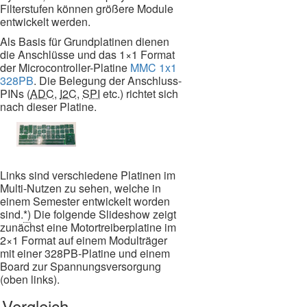
Filterstufen können größere Module
entwickelt werden.
Als Basis für Grundplatinen dienen
die Anschlüsse und das 1×1 Format
der Microcontroller-Platine
MMC 1x1
328PB
. Die Belegung der Anschluss-
PINs (
ADC
,
I2C
,
SPI
etc.) richtet sich
nach dieser Platine.
Links sind verschiedene Platinen im
Multi-Nutzen zu sehen, welche in
einem Semester entwickelt worden
sind.
*)
Die folgende Slideshow zeigt
zunächst eine Motortreiberplatine im
2×1 Format auf einem Modulträger
mit einer 328PB-Platine und einem
Board zur Spannungsversorgung
(oben links).
Vergleich