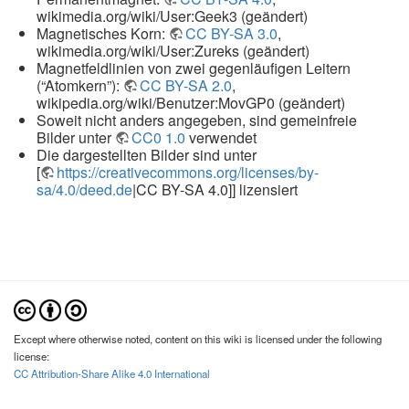
wikimedia.org/wiki/User:Geek3 (geändert)
Magnetisches Korn:
CC BY-SA 3.0
,
wikimedia.org/wiki/User:Zureks (geändert)
Magnetfeldlinien von zwei gegenläufigen Leitern
(“Atomkern”):
CC BY-SA 2.0
,
wikipedia.org/wiki/Benutzer:MovGP0 (geändert)
Soweit nicht anders angegeben, sind gemeinfreie
Bilder unter
CC0 1.0
verwendet
Die dargestellten Bilder sind unter
[
https://creativecommons.org/licenses/by-
sa/4.0/deed.de
|CC BY-SA 4.0]] lizensiert
Except where otherwise noted, content on this wiki is licensed under the following
license:
CC Attribution-Share Alike 4.0 International