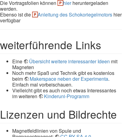
Die Vortragsfolien können
hier
heruntergeladen
werden.
Ebenso ist die
Anleitung des Schokoriegelmotors
hier
verfügbar
weiterführende Links
Eine
Übersicht weitere interessanter Ideen
mit
Magneten
Noch mehr Spaß und Technik gibt es kostenlos
beim
Makerspace neben der Experimenta
.
Einfach mal vorbeischauen.
Vielleicht gibt es auch noch etwas Interessantes
im weiteren
Kinderuni-Programm
Lizenzen und Bildrechte
Magnetfeldlinien von Spule und
Permanentmagnet:
CC BY-SA 4.0
,