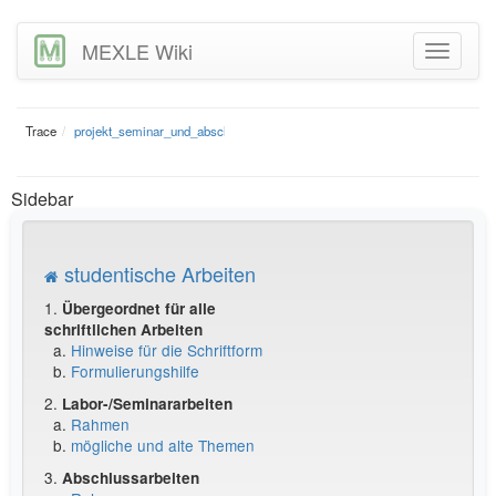
MEXLE Wiki
Trace
projekt_seminar_und_abschlussarbeit
Sidebar
studentische Arbeiten
1.
Übergeordnet für alle
schriftlichen Arbeiten
a.
Hinweise für die Schriftform
b.
Formulierungshilfe
2.
Labor-/Seminararbeiten
a.
Rahmen
b.
mögliche und alte Themen
3.
Abschlussarbeiten