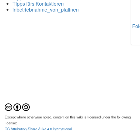
Tipps fürs Kontaktieren
inbetriebnahme_von_platinen
Fol
Except where otherwise noted, content on this wiki is licensed under the following
license:
CC Attribution-Share Alike 4.0 International