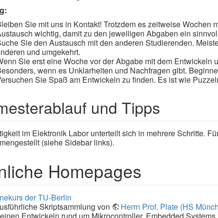
g:
leiben Sie mit uns in Kontakt! Trotzdem es zeitweise Wochen mi
ustausch wichtig, damit zu den jeweiligen Abgaben ein sinnvoll
uche Sie den Austausch mit den anderen Studierenden. Meist
nderen und umgekehrt.
enn Sie erst eine Woche vor der Abgabe mit dem Entwickeln u
esonders, wenn es Unklarheiten und Nachfragen gibt. Beginnen 
ersuchen Sie Spaß am Entwickeln zu finden. Es ist wie Puzzeln
esterablauf und Tipps
igkeit im Elektronik Labor unterteilt sich in mehrere Schritte. Fü
engestellt (siehe Sidebar links).
nliche Homepages
nekurs der TU-Berlin
usführliche Skriptsammlung von
Herrn Prof. Plate (HS Münc
einen Entwickeln rund um Mikrocontroller, Embedded Systems 