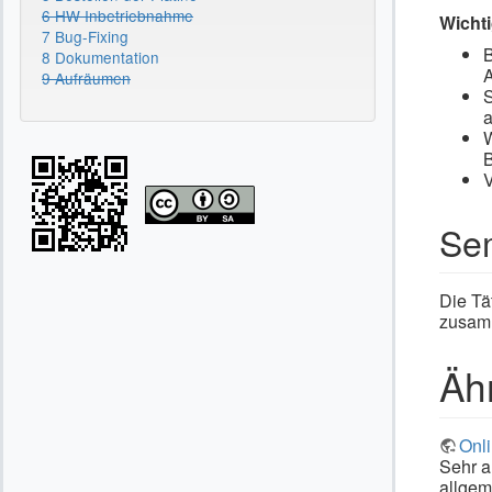
6 HW Inbetriebnahme
Wichti
7 Bug-Fixing
B
8 Dokumentation
A
9 Aufräumen
S
a
W
B
V
Sem
Die Tät
zusamm
Äh
Onli
Sehr a
allgem