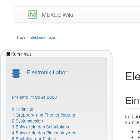
MEXLE Wiki
Trace
elektronik_labor
Kursinhalt
El
Elektronik-Labor
Ein
Projekte im SoSe 2026
0 Hilfsmittel
1 Gruppen- und Themenfindung
Im Lab
2 Systemdesign
zurück
3 Entwickeln des Schaltplans
E
4 Entwickeln des Platinenlayouts
E
5 Bestellen der Platine