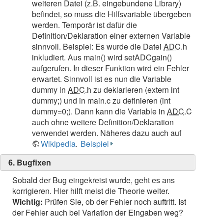
weiteren Datei (z.B. eingebundene Library)
befindet, so muss die Hilfsvariable übergeben
werden. Temporär ist dafür die
Definition/Deklaration einer externen Variable
sinnvoll. Beispiel: Es wurde die Datei
ADC
.h
inkludiert. Aus main() wird setADCgain()
aufgerufen. In dieser Funktion wird ein Fehler
erwartet. Sinnvoll ist es nun die Variable
dummy in
ADC
.h zu deklarieren (extern int
dummy;) und in main.c zu definieren (int
dummy=0;). Dann kann die Variable in
ADC
.C
auch ohne weitere Definition/Deklaration
verwendet werden. Näheres dazu auch auf
Wikipedia
.
Beispiel
6. Bugfixen
Sobald der Bug eingekreist wurde, geht es ans
korrigieren. Hier hilft meist die Theorie weiter.
Wichtig:
Prüfen Sie, ob der Fehler noch auftritt. Ist
der Fehler auch bei Variation der Eingaben weg?