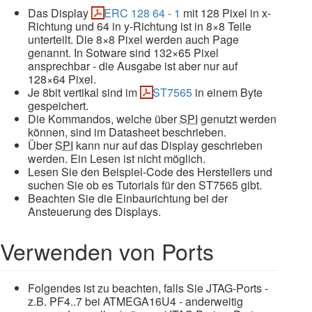
Das Display
ERC 128 64 - 1
mit 128 Pixel in x-
Richtung und 64 in y-Richtung ist in 8×8 Teile
unterteilt. Die 8×8 Pixel werden auch Page
genannt. In Sotware sind 132×65 Pixel
ansprechbar - die Ausgabe ist aber nur auf
128×64 Pixel.
Je 8bit vertikal sind im
ST7565
in einem Byte
gespeichert.
Die Kommandos, welche über
SPI
genutzt werden
können, sind im Datasheet beschrieben.
Über
SPI
kann nur auf das Display geschrieben
werden. Ein Lesen ist nicht möglich.
Lesen Sie den Beispiel-Code des Herstellers und
suchen Sie ob es Tutorials für den ST7565 gibt.
Beachten Sie die Einbaurichtung bei der
Ansteuerung des Displays.
Verwenden von Ports
Folgendes ist zu beachten, falls Sie JTAG-Ports -
z.B. PF4..7 bei ATMEGA16U4 - anderweitig