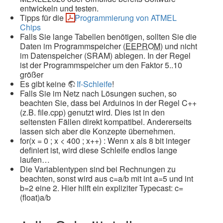
entwickeln und testen.
Tipps für die
Programmierung von ATMEL
Chips
Falls Sie lange Tabellen benötigen, sollten Sie die
Daten im Programmspeicher (
EEPROM
) und nicht
im Datenspeicher (SRAM) ablegen. In der Regel
ist der Programmspeicher um den Faktor 5..10
größer
Es gibt keine
If-Schleife
!
Falls Sie im Netz nach Lösungen suchen, so
beachten Sie, dass bei Arduinos in der Regel C++
(z.B. file.cpp) genutzt wird. Dies ist in den
seltensten Fällen direkt kompatibel. Andererseits
lassen sich aber die Konzepte übernehmen.
for(x = 0 ; x < 400 ; x++) : Wenn x als 8 bit integer
definiert ist, wird diese Schleife endlos lange
laufen…
Die Variablentypen sind bei Rechnungen zu
beachten, sonst wird aus c=a/b mit int a=5 und int
b=2 eine 2. Hier hilft ein expliziter Typecast: c=
(float)a/b