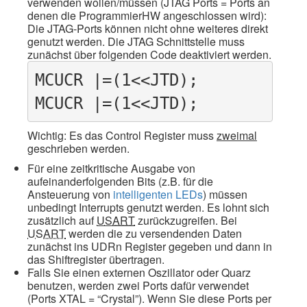
verwenden wollen/müssen (JTAG Ports = Ports an
denen die ProgrammierHW angeschlossen wird):
Die JTAG-Ports können nicht ohne weiteres direkt
genutzt werden. Die JTAG Schnittstelle muss
zunächst über folgenden Code deaktiviert werden.
MCUCR |=(1<<JTD);

MCUCR |=(1<<JTD);
Wichtig: Es das Control Register muss
zweimal
geschrieben werden.
Für eine zeitkritische Ausgabe von
aufeinanderfolgenden Bits (z.B. für die
Ansteuerung von
intelligenten LEDs
) müssen
unbedingt Interrupts genutzt werden. Es lohnt sich
zusätzlich auf
USART
zurückzugreifen. Bei
USART
werden die zu versendenden Daten
zunächst ins UDRn Register gegeben und dann in
das Shiftregister übertragen.
Falls Sie einen externen Oszillator oder Quarz
benutzen, werden zwei Ports dafür verwendet
(Ports XTAL = “Crystal”). Wenn Sie diese Ports per